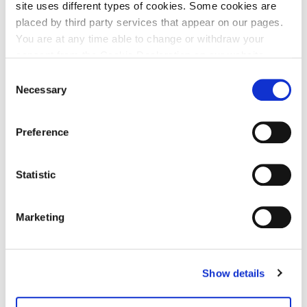
site uses different types of cookies. Some cookies are
placed by third party services that appear on our pages.
You are at any time able to change or withdraw your
consent from the Cookie Declaration on our website.
Consent
Necessary
Selection
Preference
Küste am Kattegat
Statistic
Jernhatten | Øer Havn | Gaasehage | Rugaard
Klint
Marketing
Show details