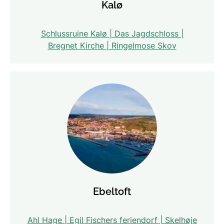
Kalø
Schlussruine Kalø | Das Jagdschloss |
Bregnet Kirche | Ringelmose Skov
Ebeltoft
Ahl Hage | Egil Fischers feriendorf | Skelhøje